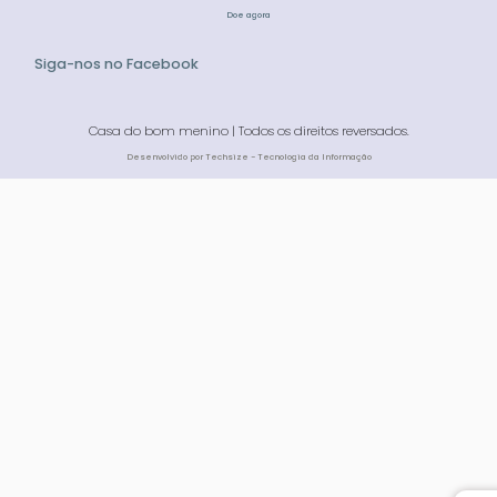
Doe agora
Siga-nos no Facebook
Casa do bom menino | Todos os direitos reversados.
Desenvolvido por Techsize - Tecnologia da Informação