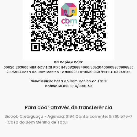
Pix Copia e Cola:
00020126360014BR.GOV.BCB.PIX011450826684000153520400005303986580
2BR5924Casa do Bom Menino Tatui6005Tatui62110507PIXSITE630491A8
Beneficiário:
Casa do Bom Menino de Tatui
Chave:
50.826.684/0001-53
Para doar através de transferência
Sicoob Crediguaçu - Agência: 3194 Conta corrente: 9.765.576-7
- Casa do Bom Menino de Tatui